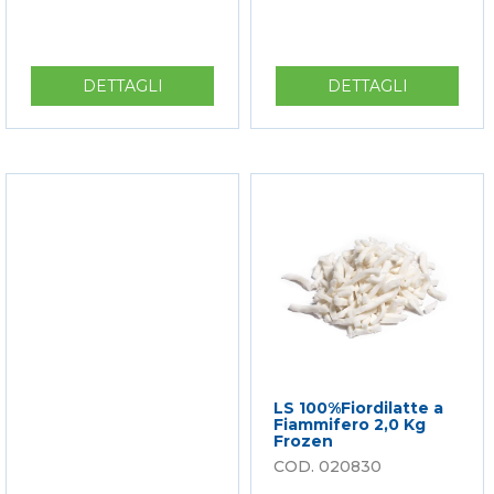
DETTAGLI
SU
DETTAGLI
SU
LS
CO
FIORDILATTE
FIORDILA
DEI
750G
MONTI
12GG.
1
KG
BUSTA
+
CLIP
LS 100%Fiordilatte a
Fiammifero 2,0 Kg
Frozen
020830