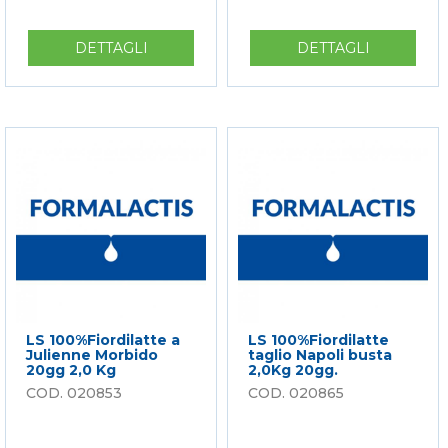
DETTAGLI
SU
DETTAGLI
SU
LS
LS
100%FIORDILATTE
FIORDILA
TAGLIO
DEI
NAPOLI
MONTI
2,0
A
KG
JULIENNE
FROZEN
MORBIDO
2,0
KG
LS 100%Fiordilatte a
LS 100%Fiordilatte
Julienne Morbido
taglio Napoli busta
20gg 2,0 Kg
2,0Kg 20gg.
020853
020865