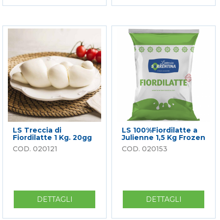
100%FIORDILATTE
100%
A
FIORDILA
CUBETTI
A
MORBIDO
FETTE
3
MORBIDO
KG
3
KG
LS Treccia di
LS 100%Fiordilatte a
Fiordilatte 1 Kg. 20gg
Julienne 1,5 Kg Frozen
020121
020153
DETTAGLI
SU
DETTAGLI
SU
LS
LS
TRECCIA
100%FIOR