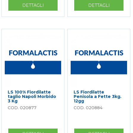
DETTAGLI
SU
DETTAGLI
SU
LS
LS
FIORDILATTE
FIORDILA
DEI
TAGLIO
MONTI
A
1
MESTIERE
KG
BUSTA
12GG
150G
CLIP
25GG.
-
LATTE
ITALIA
LS 100% Fiordilatte
LS Fiordilatte
taglio Napoli Morbido
Penisola a Fette 3kg.
3 Kg
12gg
020877
020884