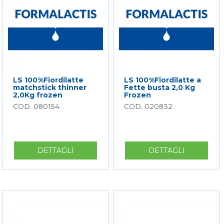
TIPO
ROMA
LS 100%Fiordilatte
LS 100%Fiordilatte a
matchstick thinner
Fette busta 2,0 Kg
2,0Kg frozen
Frozen
080154
020832
DETTAGLI
SU
DETTAGLI
SU
LS
LS
100%FIORDILATTE
100%FIOR
MATCHSTICK
A
THINNER
FETTE
2,0KG
BUSTA
FROZEN
2,0
KG