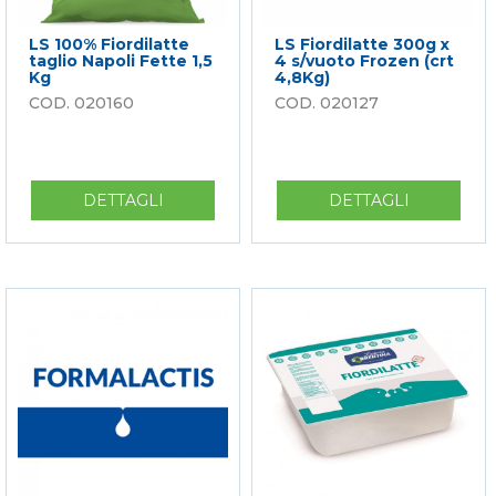
LS 100% Fiordilatte
LS Fiordilatte 300g x
taglio Napoli Fette 1,5
4 s/vuoto Frozen (crt
Kg
4,8Kg)
020160
020127
DETTAGLI
SU
DETTAGLI
SU
LS
LS
100%
FIORDILA
FIORDILATTE
300G
TAGLIO
X
NAPOLI
4
FETTE
S/VUOTO
1,5
FROZEN
KG
(CRT
4,8KG)