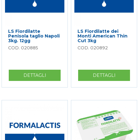
LS Fiordilatte
LS Fiordilatte dei
Penisola taglio Napoli
Monti American Thin
3kg. 12gg
Cut 3kg
020885
020892
DETTAGLI
SU
DETTAGLI
SU
LS
LS
FIORDILATTE
FIORDILA
PENISOLA
DEI
TAGLIO
MONTI
NAPOLI
AMERICA
3KG.
THIN
12GG
CUT
3KG