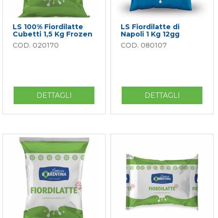
LS 100% Fiordilatte
LS Fiordilatte di
Cubetti 1,5 Kg Frozen
Napoli 1 Kg 12gg
020170
080107
DETTAGLI
SU
DETTAGLI
SU
LS
LS
100%
FIORDILA
FIORDILATTE
DI
CUBETTI
NAPOLI
1,5
1
KG
KG
FROZEN
12GG