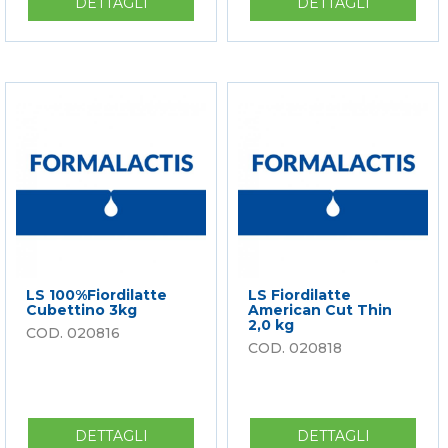
DETTAGLI
SU
DETTAGLI
SU
LS
LS
100%
FIORDILA
FIORDILATTE
PENISOLA
TAGLIO
A
NAPOLI
FETTE
MORBIDO
3KG.
3
12GG
KG
LS 100%Fiordilatte
LS Fiordilatte
Cubettino 3kg
American Cut Thin
2,0 kg
020816
020818
DETTAGLI
SU
DETTAGLI
SU