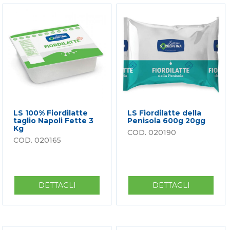
SALAMOIA
1
12GG
KG
FROZEN
LS 100% Fiordilatte
LS Fiordilatte della
taglio Napoli Fette 3
Penisola 600g 20gg
Kg
020190
020165
DETTAGLI
SU
DETTAGLI
SU
LS
LS
100%
FIORDILA
FIORDILATTE
DELLA
TAGLIO
PENISOLA