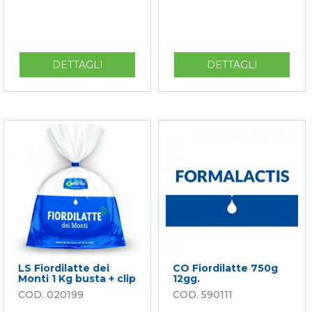
DETTAGLI
SU
DETTAGLI
SU
CO
LS
FIORDILATTE
FIORDILA
750G
100%
5GG.
LATTE
ITALIANO
12GG
LS Fiordilatte dei
CO Fiordilatte 750g
Monti 1 Kg busta + clip
12gg.
020199
590111