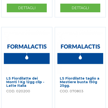
DETTAGLI
SU
DETTAGLI
SU
LS
LS
100%FIORDILATTE
100%FIOR
A
TAGLIO
JULIENNE
NAPOLI
MORBIDO
BUSTA
20GG
2,0KG
2,0
20GG.
KG
LS Fiordilatte dei
LS Fiordilatte taglio a
Monti 1 Kg 12gg clip -
Mestiere busta 150g
Latte Italia
25gg.
020200
070803