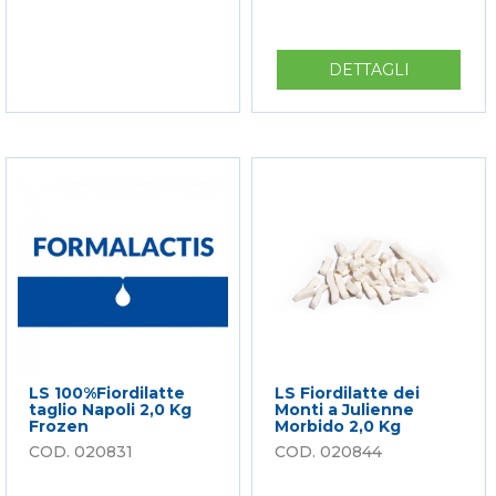
DETTAGLI
SU
LS
100%FIOR
A
FIAMMIF
2,0
KG
FROZEN
LS 100%Fiordilatte
LS Fiordilatte dei
taglio Napoli 2,0 Kg
Monti a Julienne
Frozen
Morbido 2,0 Kg
020831
020844