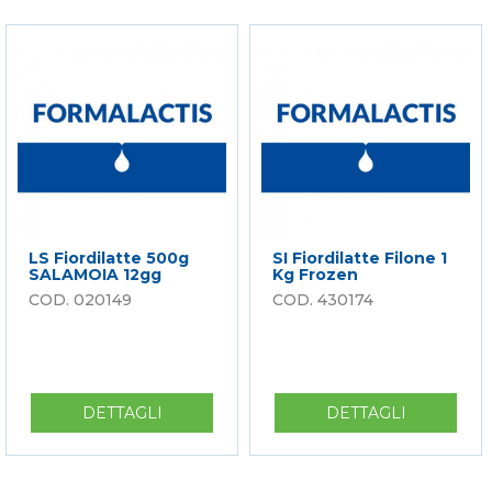
DI
300G
NAPOLI
20GG
600G
LS Fiordilatte 500g
SI Fiordilatte Filone 1
SALAMOIA 12gg
Kg Frozen
020149
430174
DETTAGLI
SU
DETTAGLI
SU
LS
SI
FIORDILATTE
FIORDILA
500G
FILONE