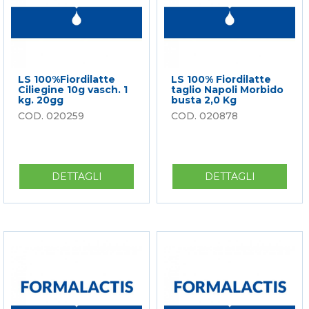
LS 100%Fiordilatte
LS 100% Fiordilatte
Ciliegine 10g vasch. 1
taglio Napoli Morbido
kg. 20gg
busta 2,0 Kg
020259
020878
DETTAGLI
SU
DETTAGLI
SU
LS
LS
100%FIORDILATTE
100%
CILIEGINE
FIORDILA
10G
TAGLIO
VASCH.
NAPOLI
1
MORBIDO
KG.
BUSTA
20GG
2,0
KG