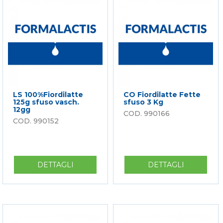
250G
20GG.
LS 100%Fiordilatte
CO Fiordilatte Fette
125g sfuso vasch.
sfuso 3 Kg
12gg
990166
990152
DETTAGLI
SU
DETTAGLI
SU
LS
CO
100%FIORDILATTE
FIORDILA
125G
FETTE
SFUSO
SFUSO
VASCH.
3