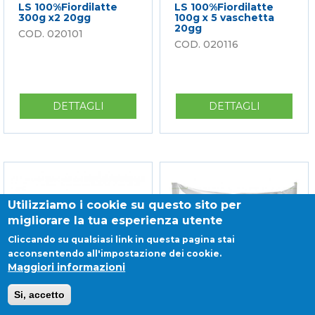
LS 100%Fiordilatte
LS 100%Fiordilatte
300g x2 20gg
100g x 5 vaschetta
20gg
020101
020116
DETTAGLI
SU
DETTAGLI
SU
LS
LS
100%FIORDILATTE
100%FIOR
300G
100G
X2
X
20GG
5
VASCHETT
Utilizziamo i cookie su questo sito per
20GG
migliorare la tua esperienza utente
Cliccando su qualsiasi link in questa pagina stai
acconsentendo all'impostazione dei cookie.
Maggiori informazioni
Si, accetto
LS 100%Fiordilatte
CO Fiordilatte 500g