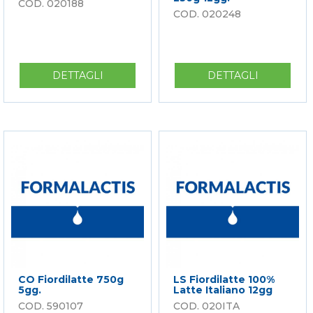
020188
020248
DETTAGLI
SU
DETTAGLI
SU
LS
LS
FIORDILATTE
100%FIOR
DELLA
CILIEGINE
PENISOLA
20G
600G
VASCH.
12GG
250G
12GG.
CO Fiordilatte 750g
LS Fiordilatte 100%
5gg.
Latte Italiano 12gg
590107
020ITA