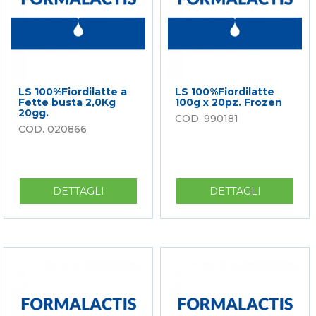
LS 100%Fiordilatte a
LS 100%Fiordilatte
Fette busta 2,0Kg
100g x 20pz. Frozen
20gg.
990181
020866
DETTAGLI
SU
DETTAGLI
SU
LS
LS
100%FIORDILATTE
100%FIOR
A
100G
FETTE
X
BUSTA
20PZ.
2,0KG
FROZEN
20GG.