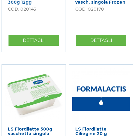
300g 12gg
vasch. singola Frozen
020145
020178
DETTAGLI
SU
DETTAGLI
SU
LS
LS
100%FIORDILATTE
FIORDILA
300G
500G
12GG
VASCH.
SINGOLA
FROZEN
LS Fiordilatte 500g
LS Fiordilatte
vaschetta singola
Ciliegine 20 g