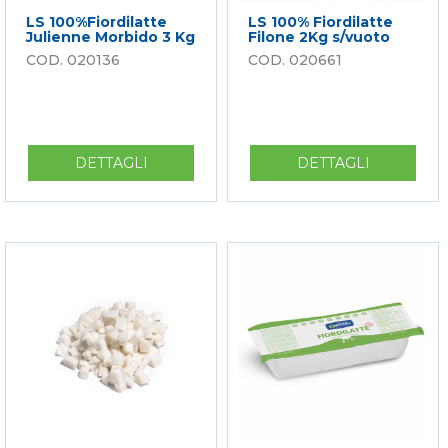
LS 100%Fiordilatte
LS 100% Fiordilatte
Julienne Morbido 3 Kg
Filone 2Kg s/vuoto
020136
020661
DETTAGLI
SU
DETTAGLI
SU
LS
LS
100%FIORDILATTE
100%
JULIENNE
FIORDILA
MORBIDO
FILONE
3
2KG
KG
S/VUOTO