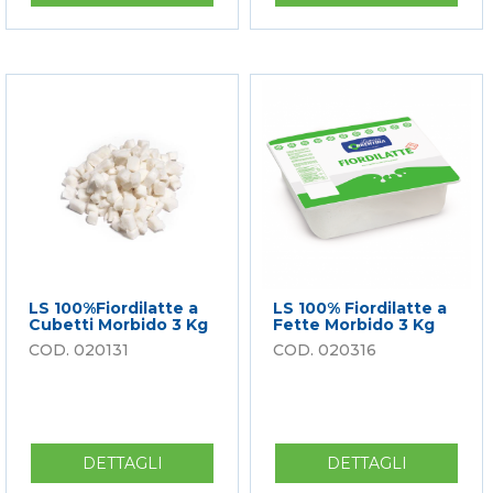
LS
LS
100%FIORDILATTE
FIORDILA
CUBETTINO
AMERICA
3KG
CUT
THIN
2,0
KG
LS 100%Fiordilatte a
LS 100% Fiordilatte a
Cubetti Morbido 3 Kg
Fette Morbido 3 Kg
020131
020316
DETTAGLI
SU
DETTAGLI
SU
LS
LS