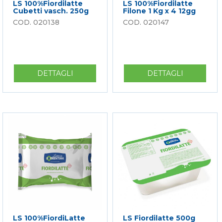
LS 100%Fiordilatte
LS 100%Fiordilatte
Cubetti vasch. 250g
Filone 1 Kg x 4 12gg
020138
020147
DETTAGLI
SU
DETTAGLI
SU
LS
LS
100%FIORDILATTE
100%FIOR
CUBETTI
FILONE
VASCH.
1
250G
KG
X
4
12GG
LS 100%FiordiLatte
LS Fiordilatte 500g