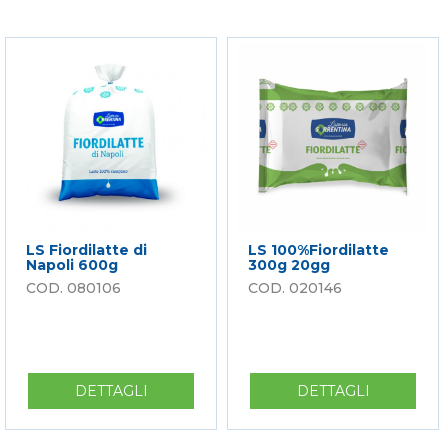
DI
A
FIORDILATTE
JULIENNE
1
1,5
KG.
KG
20GG
FROZEN
LS Fiordilatte di
LS 100%Fiordilatte
Napoli 600g
300g 20gg
080106
020146
DETTAGLI
SU
DETTAGLI
SU
LS
LS
FIORDILATTE
100%FIOR