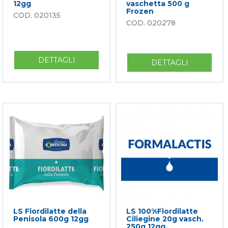
12gg
vaschetta 500 g
Frozen
020135
020278
DETTAGLI
SU
DETTAGLI
SU
LS
LS
FIORDILATTE
FIORDILA
500G
CILIEGINE
VASCHETTA
20
SINGOLA
G
12GG
VASCHETT
500
G
FROZEN
LS Fiordilatte della
LS 100%Fiordilatte
Penisola 600g 12gg
Ciliegine 20g vasch.
250g 12gg.