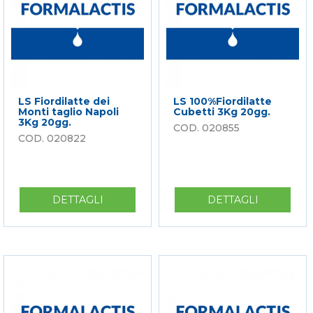
FROZEN
LS Fiordilatte dei
LS 100%Fiordilatte
Monti taglio Napoli
Cubetti 3Kg 20gg.
3Kg 20gg.
020855
020822
DETTAGLI
SU
DETTAGLI
SU
LS
LS
FIORDILATTE
100%FIOR
DEI
CUBETTI
MONTI
3KG
TAGLIO
20GG.
NAPOLI
3KG
20GG.