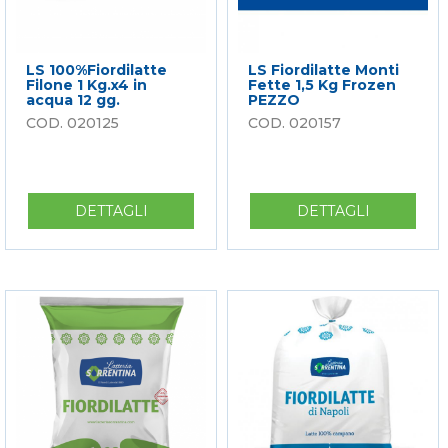
LS 100%Fiordilatte
LS Fiordilatte Monti
Filone 1 Kg.x4 in
Fette 1,5 Kg Frozen
acqua 12 gg.
PEZZO
020125
020157
DETTAGLI
SU
DETTAGLI
SU
LS
LS
100%FIORDILATTE
FIORDILA
FILONE
MONTI
1
FETTE
KG.X4
1,5
IN
KG
ACQUA
FROZEN
12
PEZZO
GG.