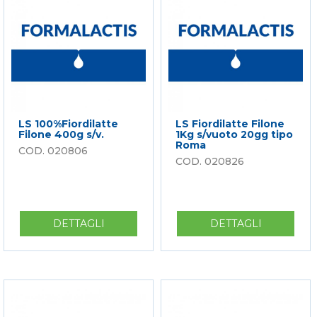
12GG
KG
LS 100%Fiordilatte
LS Fiordilatte Filone
Filone 400g s/v.
1Kg s/vuoto 20gg tipo
Roma
020806
020826
DETTAGLI
SU
DETTAGLI
SU
LS
LS
100%FIORDILATTE
FIORDILA
FILONE
FILONE
400G
1KG
S/V.
S/VUOTO
20GG