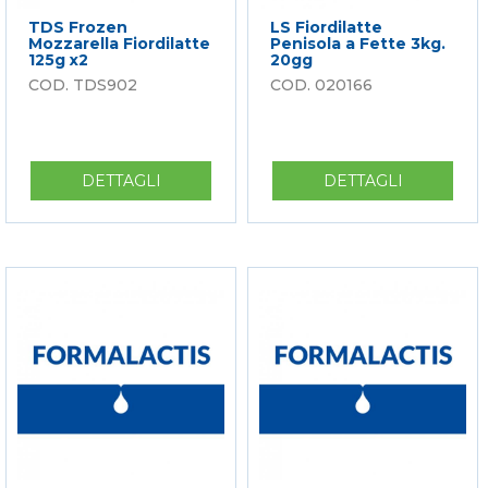
TDS Frozen
LS Fiordilatte
Mozzarella Fiordilatte
Penisola a Fette 3kg.
125g x2
20gg
TDS902
020166
DETTAGLI
SU
DETTAGLI
SU
TDS
LS
FROZEN
FIORDILA
MOZZARELLA
PENISOLA
FIORDILATTE
A
125G
FETTE
X2
3KG.
20GG