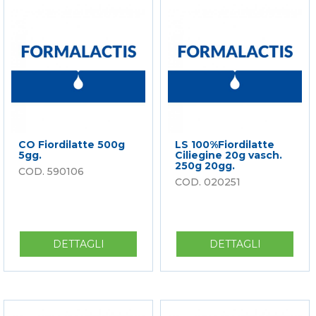
NAPOLI
600G
FETTE
20GG
3
KG
CO Fiordilatte 500g
LS 100%Fiordilatte
5gg.
Ciliegine 20g vasch.
250g 20gg.
590106
020251
DETTAGLI
SU
DETTAGLI
SU
CO
LS
FIORDILATTE
100%FIOR
500G
CILIEGINE
5GG.
20G
VASCH.