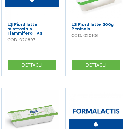
LS Fiordilatte
LS Fiordilatte 600g
s/lattosio a
Penisola
Fiammifero 1 Kg
020106
020893
DETTAGLI
SU
DETTAGLI
SU
LS
LS
FIORDILATTE
FIORDILA
S/LATTOSIO
600G
A
PENISOLA
FIAMMIFERO
1
KG