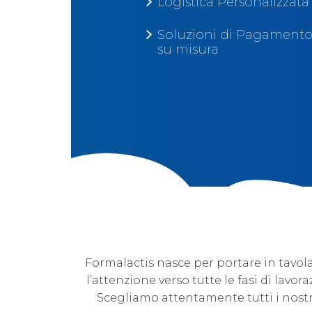
Logistica Personalizzata
Soluzioni di Pagament
su misura
Formalactis nasce per portare in tavola 
l’attenzione verso tutte le fasi di lavor
Scegliamo attentamente tutti i nostri