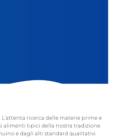
. L’attenta ricerca delle materie prime e
i alimenti tipici della nostra tradizione.
ino e dagli alti standard qualitativi.