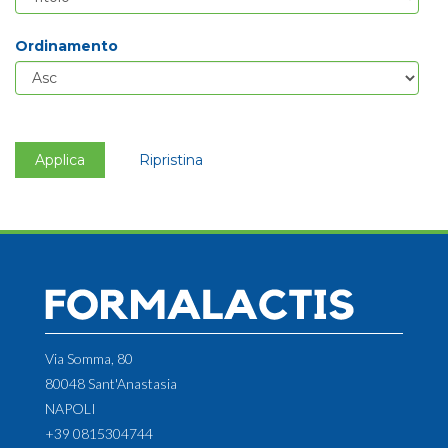
Ordinamento
Applica
Ripristina
Via Somma, 80
80048 Sant'Anastasia
NAPOLI
+39 0815304744