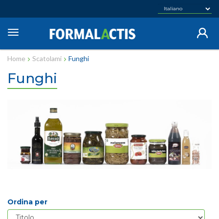
Salta
al
contenuto
Toggle
principale
navigation
Home
Scatolami
Funghi
Funghi
Ordina per