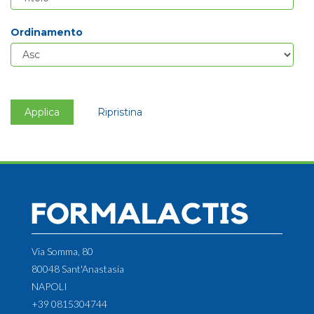
Ordinamento
Applica
Ripristina
Via Somma, 80
80048 Sant'Anastasia
NAPOLI
+39 0815304744