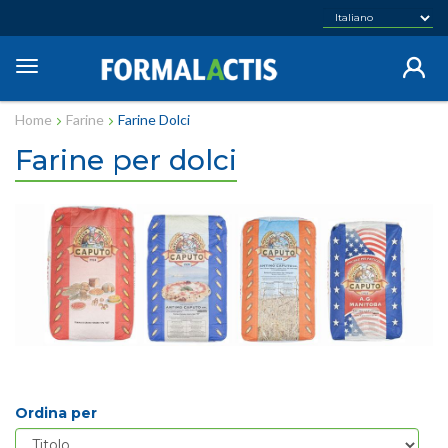
Salta
al
contenuto
Toggle
principale
navigation
Home
Farine
Farine Dolci
Farine per dolci
Ordina per