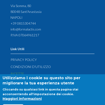
Via Somma, 80
80048 Sant'Anastasia
NAPOLI
+39 0815304744
info@formalactis.com
P.IVA 07064961217
Link Utili
PRIVACY POLICY
CONDIZIONI D'UTILIZZO
RICETTE
Utilizziamo i cookie su questo sito per
CONTATTI
migliorare la tua esperienza utente
DIRITTO DI RECESSO
Cliccando su qualsiasi link in questa pagina stai
acconsentendo all'impostazione dei cookie.
Maggiori informazioni