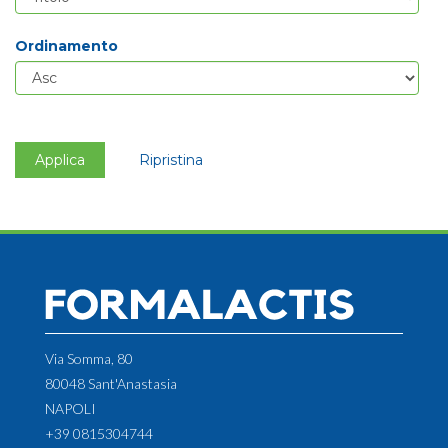
Ordinamento
Applica
Ripristina
Via Somma, 80
80048 Sant'Anastasia
NAPOLI
+39 0815304744