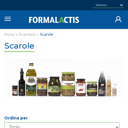
Salta
al
contenuto
Toggle
principale
navigation
Home
Scatolami
Scarole
Scarole
Ordina per