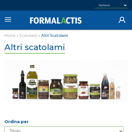
Salta
al
contenuto
Toggle
principale
navigation
Home
Scatolami
Altri Scatolami
Altri scatolami
Ordina per