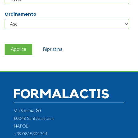
Ordinamento
Applica
Ripristina
Via Somma, 80
80048 Sant'Anastasia
NAPOLI
+39 0815304744