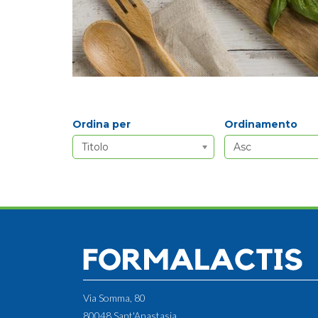
Ordina per
Ordinamento
Titolo
Asc
Via Somma, 80
80048 Sant'Anastasia