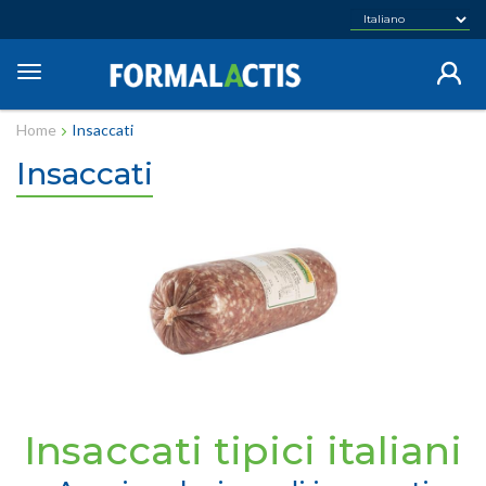
Salta
al
contenuto
Toggle
principale
navigation
Home
Insaccati
Insaccati
Insaccati tipici italiani