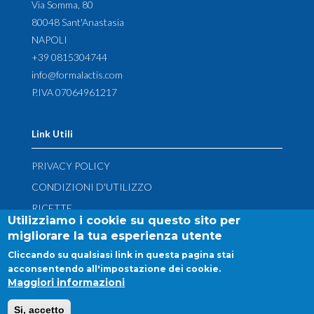
Via Somma, 80
80048 Sant'Anastasia
NAPOLI
+39 0815304744
info@formalactis.com
P.IVA 07064961217
Link Utili
PRIVACY POLICY
CONDIZIONI D'UTILIZZO
RICETTE
Utilizziamo i cookie su questo sito per
CONTATTI
migliorare la tua esperienza utente
DIRITTO DI RECESSO
Cliccando su qualsiasi link in questa pagina stai
acconsentendo all'impostazione dei cookie.
Maggiori informazioni
Si, accetto