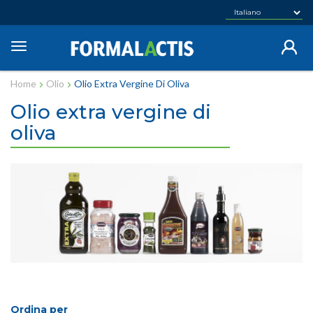
Salta
al
contenuto
Toggle
principale
navigation
Home
Olio
Olio Extra Vergine Di Oliva
Olio extra vergine di
oliva
Ordina per