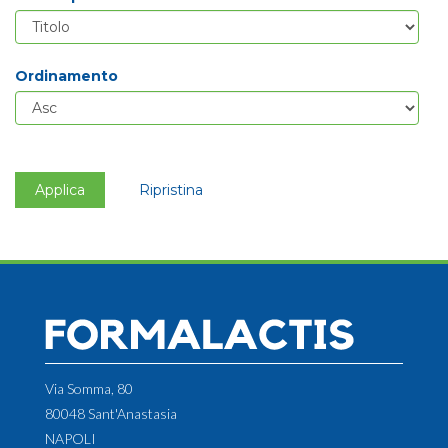
Ordinamento
Applica
Ripristina
Via Somma, 80
80048 Sant'Anastasia
NAPOLI