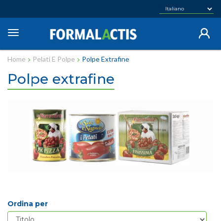
Salta
al
contenuto
Toggle
principale
navigation
Home
Pelati E Polpe
Polpe Extrafine
Polpe extrafine
Ordina per