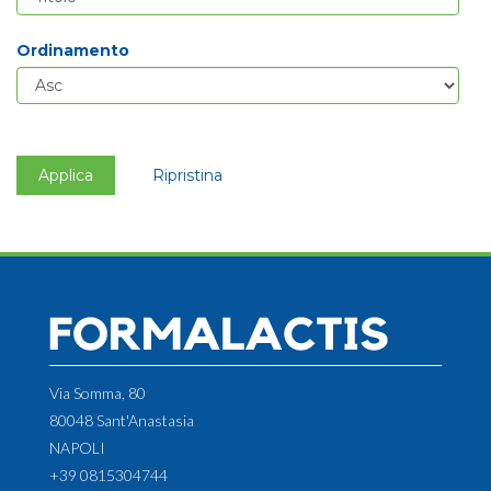
Ordinamento
Applica
Ripristina
Via Somma, 80
80048 Sant'Anastasia
NAPOLI
+39 0815304744