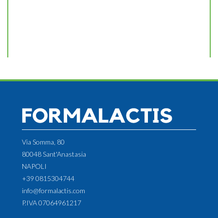
Via Somma, 80
80048 Sant'Anastasia
NAPOLI
+39 0815304744
info@formalactis.com
P.IVA 07064961217