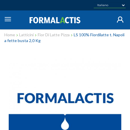
Salta
al
contenuto
Toggle
principale
navigation
Home
Latticini
Fior Di Latte Pizza
LS 100% Fiordilatte t. Napoli
a fette busta 2,0 Kg