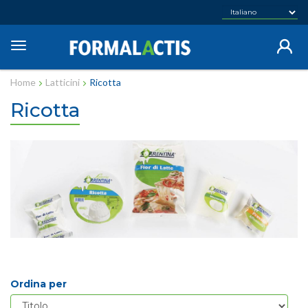
Salta
al
contenuto
Toggle
principale
navigation
Home
Latticini
Ricotta
Ricotta
Ordina per