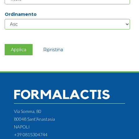
Ordinamento
Applica
Ripristina
Via Somma, 80
80048 Sant'Anastasia
NAPOLI
+39 0815304744