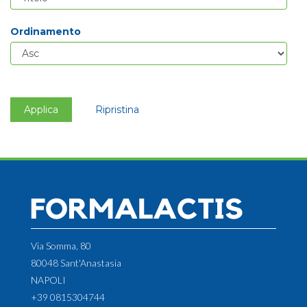
Ordinamento
Applica
Ripristina
Via Somma, 80
80048 Sant'Anastasia
NAPOLI
+39 0815304744