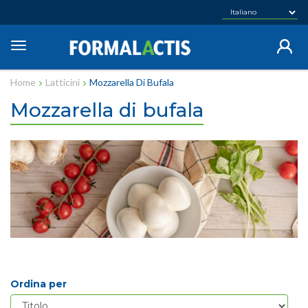
Salta
al
contenuto
Toggle
principale
navigation
Home
Latticini
Mozzarella Di Bufala
Mozzarella di bufala
Ordina per