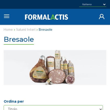
Salta
al
contenuto
Toggle
principale
navigation
Home
Salumi Interi
Bresaole
Bresaole
Ordina per