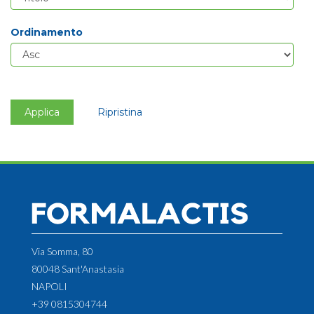
Ordinamento
Applica
Ripristina
Via Somma, 80
80048 Sant'Anastasia
NAPOLI
+39 0815304744