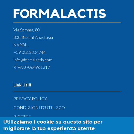
Via Somma, 80
80048 Sant'Anastasia
NAPOLI
+39 0815304744
info@formalactis.com
P.IVA 07064961217
Link Utili
PRIVACY POLICY
CONDIZIONI D'UTILIZZO
RICETTE
Utilizziamo i cookie su questo sito per
CONTATTI
migliorare la tua esperienza utente