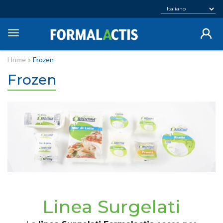
Salta
al
contenuto
Toggle
principale
navigation
Home
Frozen
Frozen
Linea Surgelati