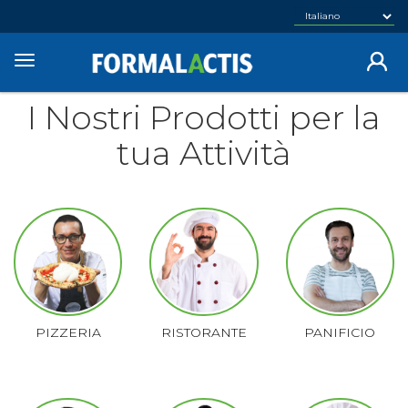
Salta
al
contenuto
Toggle
principale
navigation
I Nostri Prodotti per la
tua Attività
PIZZERIA
RISTORANTE
PANIFICIO