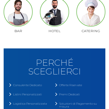
BAR
HOTEL
CATERING
PERCHÉ
SCEGLIERCI
Consulente Dedicato
Offerte Riservate
Listini Personalizzati
Premi Dedicati
Logistica Personalizzata
Soluzioni di Pagamento su
misura