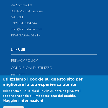
Via Somma, 80
80048 Sant'Anastasia
NAPOLI
+39 0815304744
info@formalactis.com
P.IVA 07064961217
Link Utili
PRIVACY POLICY
CONDIZIONI D'UTILIZZO
RICETTE
Utilizziamo i cookie su questo sito per
CONTATTI
migliorare la tua esperienza utente
DIRITTO DI RECESSO
Cliccando su qualsiasi link in questa pagina stai
acconsentendo all'impostazione dei cookie.
Maggiori informazioni