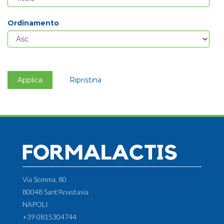
Ordinamento
Applica
Ripristina
Via Somma, 80
80048 Sant'Anastasia
NAPOLI
+39 0815304744