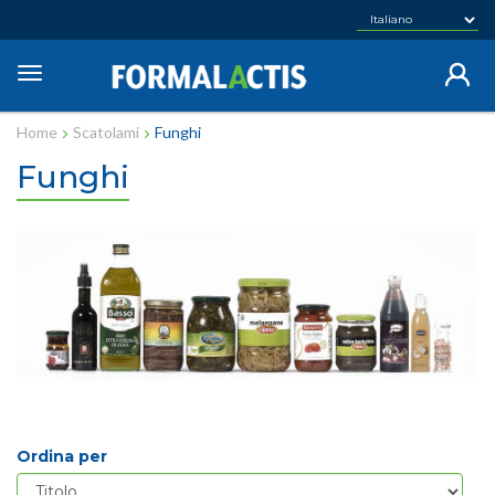
Salta
al
contenuto
Toggle
principale
navigation
Home
Scatolami
Funghi
Funghi
Ordina per