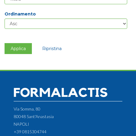
Ordinamento
Applica
Ripristina
Via Somma, 80
80048 Sant'Anastasia
NAPOLI
+39 0815304744