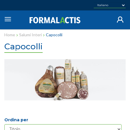
Salta
al
contenuto
Toggle
principale
navigation
Home
Salumi Interi
Capocolli
Capocolli
Ordina per