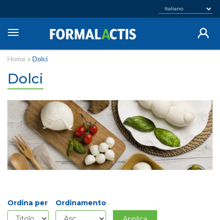
Salta
al
contenuto
Toggle
principale
navigation
Home
Dolci
Dolci
Ordina per
Ordinamento
Applica