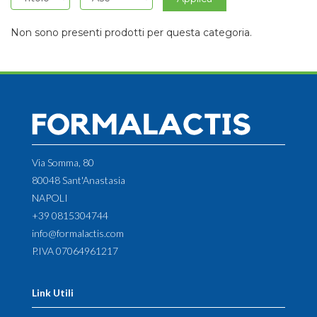
Non sono presenti prodotti per questa categoria.
Via Somma, 80
80048 Sant'Anastasia
NAPOLI
+39 0815304744
info@formalactis.com
P.IVA 07064961217
Link Utili