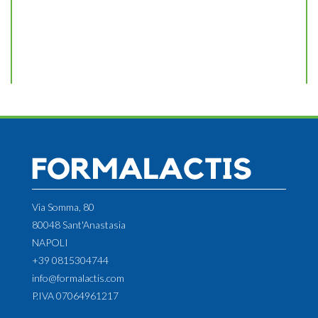
Via Somma, 80
80048 Sant'Anastasia
NAPOLI
+39 0815304744
info@formalactis.com
P.IVA 07064961217