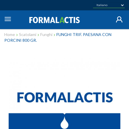
Salta
al
contenuto
Toggle
principale
navigation
Home
Scatolami
Funghi
FUNGHI TRIF. PAESANA CON
PORCINI 800 GR.